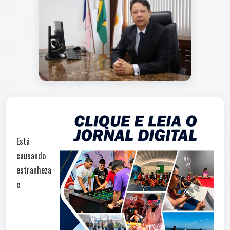
Está
causando
estranheza
e