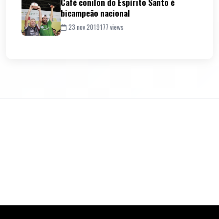
Café conilon do Espírito Santo é
bicampeão nacional
23 nov 2019
177 views