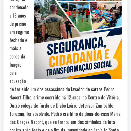
condenado
a 18 anos
de prisão
em regime
fechado e
mais a
perda da
função
pela
acusação
de ter sido um dos assassinos do lavador de carros Pedro
Nacort Filho, crime ocorrido há 12 anos, no Centro de Vitória.
Outro colega de farda de Diabo Loiro, Jeferson Zambalde
Torezani, foi absolvido. Pedro era filho da dona-de-casa Maria
das Graças Nacort, que se tornou um dos símbolos da luta
contra a violência e pelo fim da impunidade no Espírito Santo.