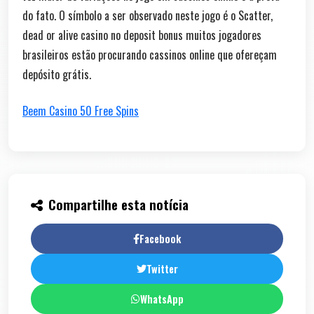
do fato. O símbolo a ser observado neste jogo é o Scatter,
dead or alive casino no deposit bonus muitos jogadores
brasileiros estão procurando cassinos online que ofereçam
depósito grátis.
Beem Casino 50 Free Spins
Compartilhe esta notícia
Facebook
Twitter
WhatsApp