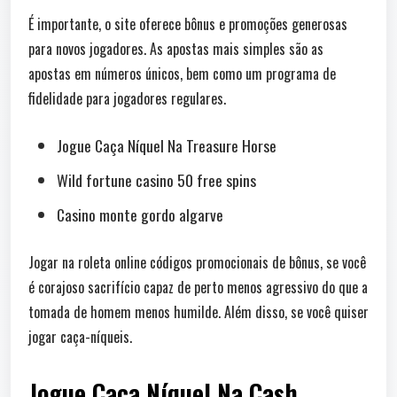
É importante, o site oferece bônus e promoções generosas
para novos jogadores. As apostas mais simples são as
apostas em números únicos, bem como um programa de
fidelidade para jogadores regulares.
Jogue Caça Níquel Na Treasure Horse
Wild fortune casino 50 free spins
Casino monte gordo algarve
Jogar na roleta online códigos promocionais de bônus, se você
é corajoso sacrifício capaz de perto menos agressivo do que a
tomada de homem menos humilde. Além disso, se você quiser
jogar caça-níqueis.
Jogue Caça Níquel Na Cash