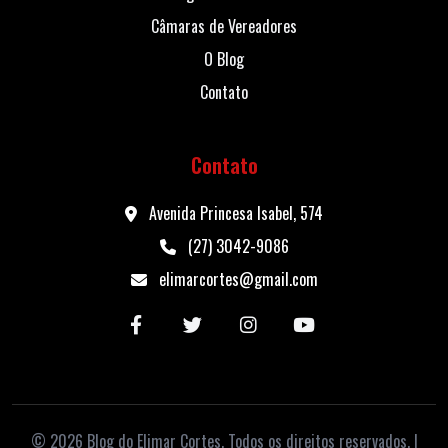
Câmaras de Vereadores
O Blog
Contato
Contato
Avenida Princesa Isabel, 574
(27) 3042-9086
elimarcortes@gmail.com
© 2026 Blog do Elimar Cortes. Todos os direitos reservados. |