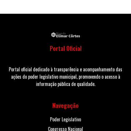
Portal Oficial
Portal oficial dedicado à transparência e acompanhamento das
ações do poder legislativo municipal, promovendo o acesso à
informação pública de qualidade.
Navegação
Poder Legislativo
Congresso Nacional