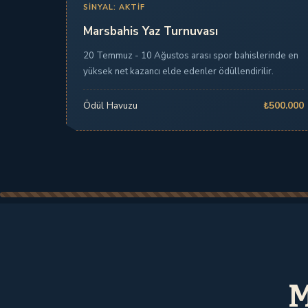
SINYAL: AKTIF
Marsbahis Yaz Turnuvası
20 Temmuz - 10 Ağustos arası spor bahislerinde en
yüksek net kazancı elde edenler ödüllendirilir.
Ödül Havuzu
₺500.000
M