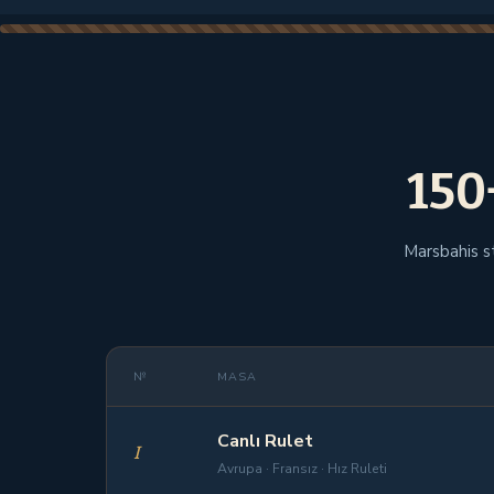
150
Marsbahis st
№
MASA
Canlı Rulet
I
Avrupa · Fransız · Hız Ruleti