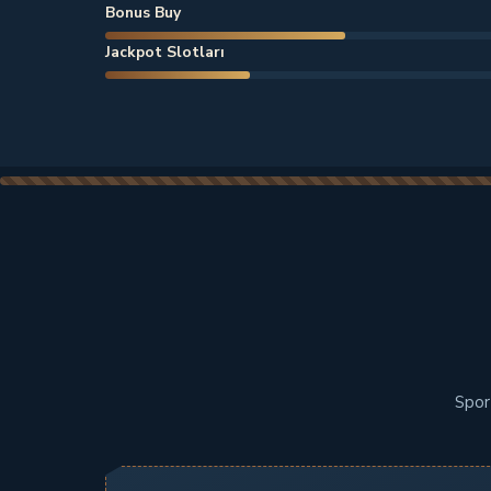
Bonus Buy
Jackpot Slotları
Spor 