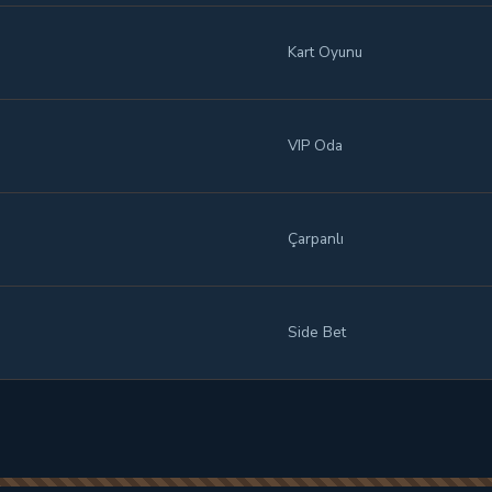
Kart Oyunu
VIP Oda
Çarpanlı
Side Bet