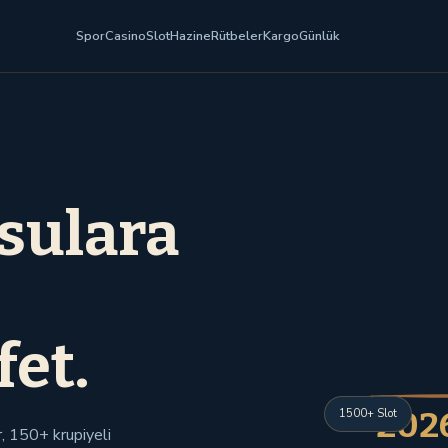
Spor
Casino
Slot
Hazine
Rütbeler
Kargo
Günlük
sulara
fet.
202
1500+ Slot
, 150+ krupiyeli