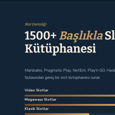
Slot Derinliği
1500+
Başlıkla
Sl
Kütüphanesi
Marsbahis; Pragmatic Play, NetEnt, Play'n GO, Ha
fazlasından geniş bir slot kütüphanesi sunar.
Video Slotlar
Megaways Slotlar
Klasik Slotlar