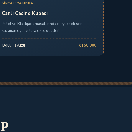
SINYAL: YAKINDA
Canlı Casino Kupası
Rulet ve Blackjack masalarında en yüksek seri
kazanan oyunculara özel ödüller.
Ödül Havuzu
₺150.000
IP