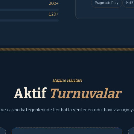
200+
Pragmatic Play
NetE
120+
Hazine Haritası
Aktif
Turnuvalar
ve casino kategorilerinde her hafta yenilenen ödül havuzları için ya