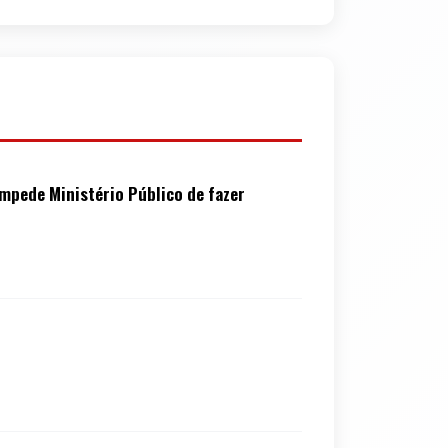
impede Ministério Público de fazer