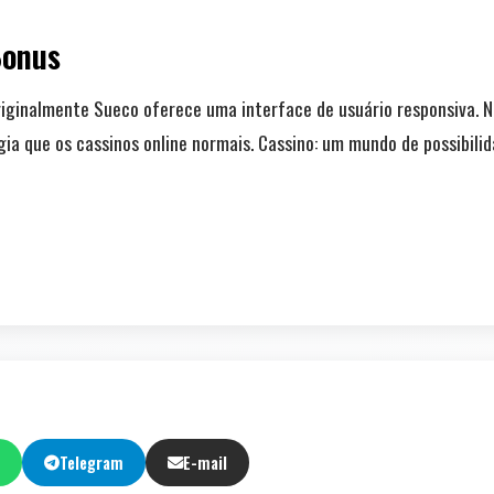
Bonus
iginalmente Sueco oferece uma interface de usuário responsiva. N
ia que os cassinos online normais. Cassino: um mundo de possibilid
Telegram
E-mail