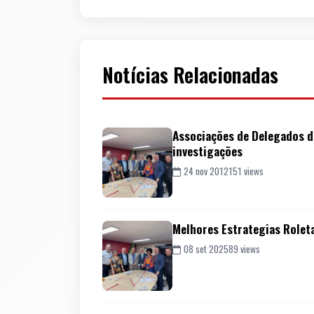
Notícias Relacionadas
Associações de Delegados da
investigações
24 nov 2012
151 views
Melhores Estrategias Rolet
08 set 2025
89 views