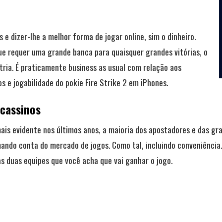
 e dizer-lhe a melhor forma de jogar online, sim o dinheiro.
ue requer uma grande banca para quaisquer grandes vitórias, o
ria. É praticamente business as usual com relação aos
 e jogabilidade do pokie Fire Strike 2 em iPhones.
cassinos
mais evidente nos últimos anos, a maioria dos apostadores e das 
ando conta do mercado de jogos. Como tal, incluindo conveniência.
s duas equipes que você acha que vai ganhar o jogo.