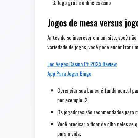
Jogo grátis online cassino
Jogos de mesa versus jogo
Antes de se inscrever em um site, você não
variedade de jogos, você pode encontrar uma
Leo Vegas Casino Pt 2025 Review
App Para Jogar Bingo
Gerenciar sua banca é fundamental para
por exemplo, 2.
Os jogadores são recomendados para man
Você precisaria ficar de olho neles se
para a vida.