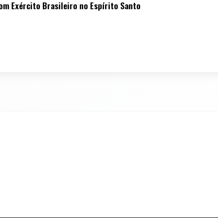
com Exército Brasileiro no Espírito Santo