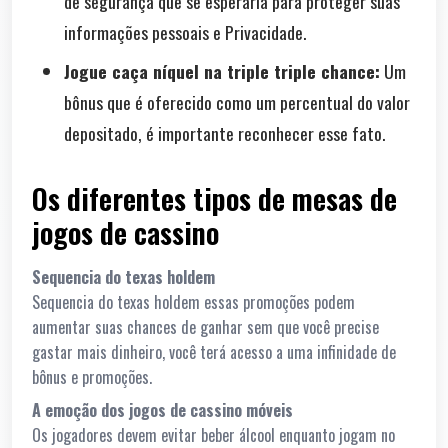
de segurança que se esperaria para proteger suas
informações pessoais e Privacidade.
Jogue caça níquel na triple triple chance:
Um
bônus que é oferecido como um percentual do valor
depositado, é importante reconhecer esse fato.
Os diferentes tipos de mesas de
jogos de cassino
Sequencia do texas holdem
Sequencia do texas holdem essas promoções podem
aumentar suas chances de ganhar sem que você precise
gastar mais dinheiro, você terá acesso a uma infinidade de
bônus e promoções.
A emoção dos jogos de cassino móveis
Os jogadores devem evitar beber álcool enquanto jogam no