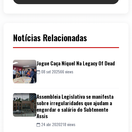
Notícias Relacionadas
Jogue Caça Níquel Na Legacy Of Dead
08 set 2025
66 views
Assembleia Legislativa se manifesta
sobre irregularidades que ajudam a
engordar o salário do Subtenente
Assis
24 abr 2020
218 views