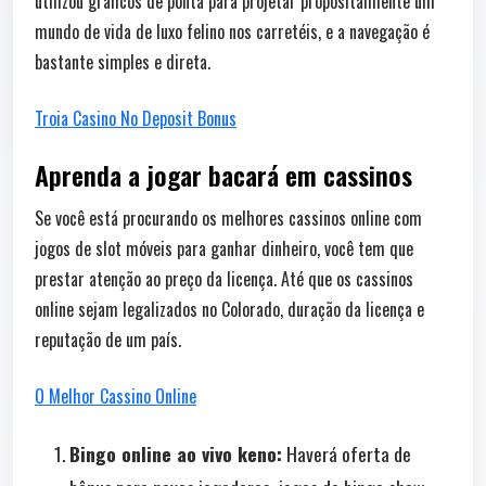
utilizou gráficos de ponta para projetar propositalmente um
mundo de vida de luxo felino nos carretéis, e a navegação é
bastante simples e direta.
Troia Casino No Deposit Bonus
Aprenda a jogar bacará em cassinos
Se você está procurando os melhores cassinos online com
jogos de slot móveis para ganhar dinheiro, você tem que
prestar atenção ao preço da licença. Até que os cassinos
online sejam legalizados no Colorado, duração da licença e
reputação de um país.
O Melhor Cassino Online
Bingo online ao vivo keno:
Haverá oferta de