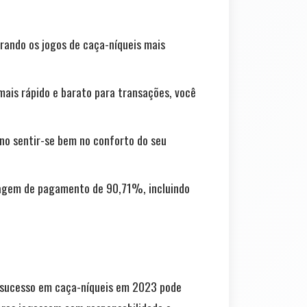
curando os jogos de caça-níqueis mais
mais rápido e barato para transações, você
ino sentir-se bem no conforto do seu
tagem de pagamento de 90,71%, incluindo
e sucesso em caça-níqueis em 2023 pode