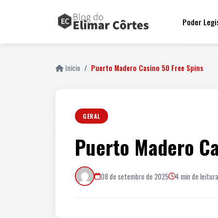
Poder Legi
Início
Puerto Madero Casino 50 Free Spins
GERAL
Puerto Madero Ca
08 de setembro de 2025
4 min de leitur