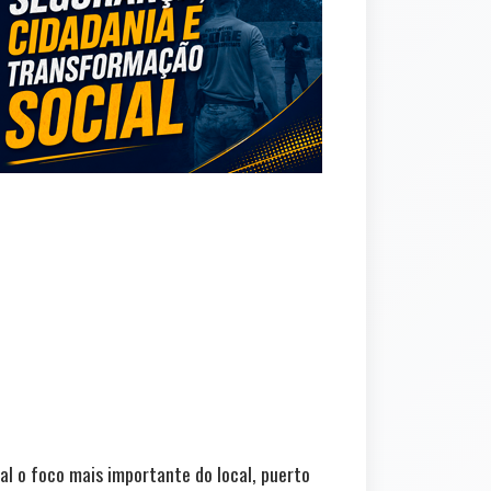
al o foco mais importante do local, puerto