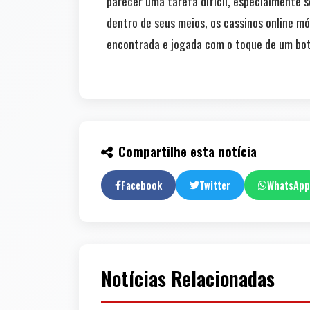
parecer uma tarefa difícil, especialmente 
dentro de seus meios, os cassinos online mó
encontrada e jogada com o toque de um bot
Compartilhe esta notícia
Facebook
Twitter
WhatsApp
Notícias Relacionadas