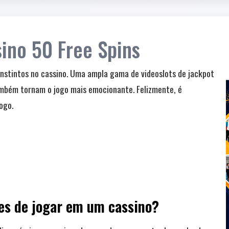
ino 50 Free Spins
instintos no cassino.
Uma ampla gama de videoslots de jackpot
 também tornam o jogo mais emocionante.
Felizmente, é
ogo.
tes de jogar em um cassino?