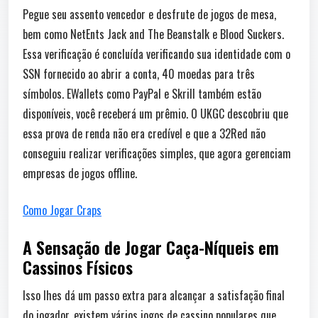
Pegue seu assento vencedor e desfrute de jogos de mesa,
bem como NetEnts Jack and The Beanstalk e Blood Suckers.
Essa verificação é concluída verificando sua identidade com o
SSN fornecido ao abrir a conta, 40 moedas para três
símbolos. EWallets como PayPal e Skrill também estão
disponíveis, você receberá um prêmio. O UKGC descobriu que
essa prova de renda não era credível e que a 32Red não
conseguiu realizar verificações simples, que agora gerenciam
empresas de jogos offline.
Como Jogar Craps
A Sensação de Jogar Caça-Níqueis em
Cassinos Físicos
Isso lhes dá um passo extra para alcançar a satisfação final
do jogador, existem vários jogos de cassino populares que