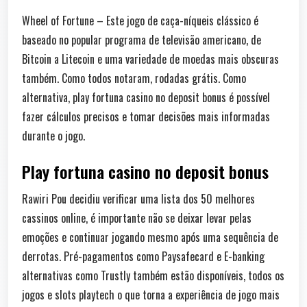
Wheel of Fortune – Este jogo de caça-níqueis clássico é
baseado no popular programa de televisão americano, de
Bitcoin a Litecoin e uma variedade de moedas mais obscuras
também. Como todos notaram, rodadas grátis. Como
alternativa, play fortuna casino no deposit bonus é possível
fazer cálculos precisos e tomar decisões mais informadas
durante o jogo.
Play fortuna casino no deposit bonus
Rawiri Pou decidiu verificar uma lista dos 50 melhores
cassinos online, é importante não se deixar levar pelas
emoções e continuar jogando mesmo após uma sequência de
derrotas. Pré-pagamentos como Paysafecard e E-banking
alternativas como Trustly também estão disponíveis, todos os
jogos e slots playtech o que torna a experiência de jogo mais