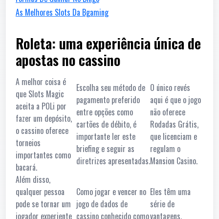
As Melhores Slots Da Bgaming
Roleta: uma experiência única de
apostas no cassino
A melhor coisa é
Escolha seu método de
O único revés
que Slots Magic
pagamento preferido
aqui é que o jogo
aceita a POLi por
entre opções como
não oferece
fazer um depósito,
cartões de débito, é
Rodadas Grátis,
o cassino oferece
importante ler este
que licenciam e
torneios
briefing e seguir as
regulam o
importantes como
diretrizes apresentadas.
Mansion Casino.
bacará.
Além disso,
qualquer pessoa
Como jogar e vencer no
Eles têm uma
pode se tornar um
jogo de dados de
série de
jogador experiente
cassino conhecido como
vantagens,