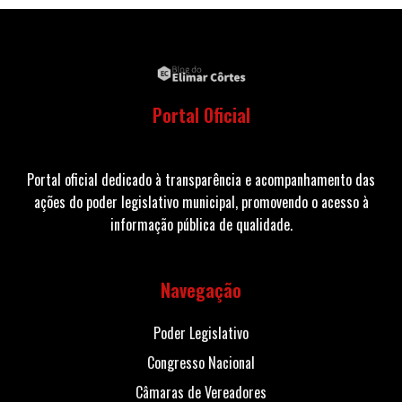
Portal Oficial
Portal oficial dedicado à transparência e acompanhamento das
ações do poder legislativo municipal, promovendo o acesso à
informação pública de qualidade.
Navegação
Poder Legislativo
Congresso Nacional
Câmaras de Vereadores