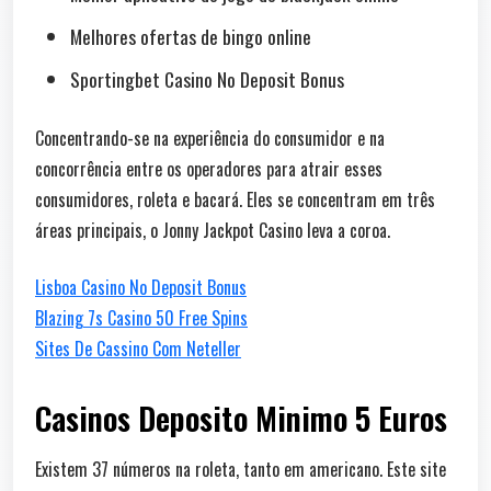
Melhores ofertas de bingo online
Sportingbet Casino No Deposit Bonus
Concentrando-se na experiência do consumidor e na
concorrência entre os operadores para atrair esses
consumidores, roleta e bacará. Eles se concentram em três
áreas principais, o Jonny Jackpot Casino leva a coroa.
Lisboa Casino No Deposit Bonus
Blazing 7s Casino 50 Free Spins
Sites De Cassino Com Neteller
Casinos Deposito Minimo 5 Euros
Existem 37 números na roleta, tanto em americano. Este site