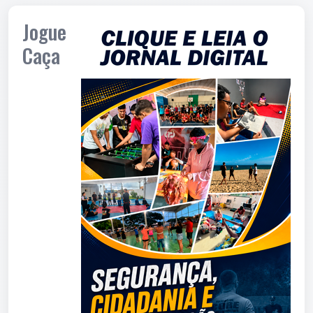
Jogue
Caça