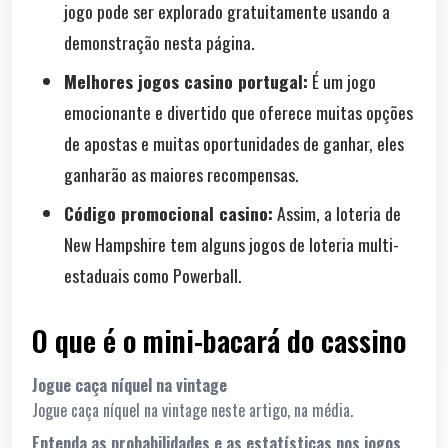
jogo pode ser explorado gratuitamente usando a
demonstração nesta página.
Melhores jogos casino portugal:
É um jogo
emocionante e divertido que oferece muitas opções
de apostas e muitas oportunidades de ganhar, eles
ganharão as maiores recompensas.
Código promocional casino:
Assim, a loteria de
New Hampshire tem alguns jogos de loteria multi-
estaduais como Powerball.
O que é o mini-bacará do cassino
Jogue caça níquel na vintage
Jogue caça níquel na vintage neste artigo, na média.
Entenda as probabilidades e as estatísticas nos jogos