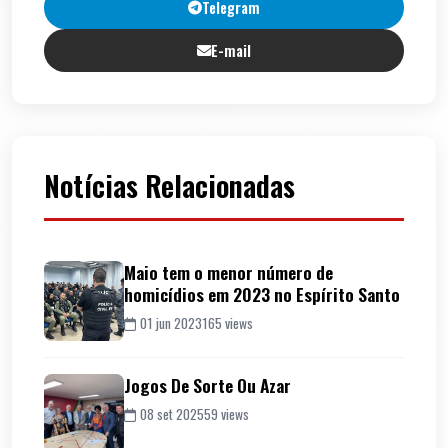
Telegram
E-mail
Notícias Relacionadas
Maio tem o menor número de
homicídios em 2023 no Espírito Santo
01 jun 2023
165 views
Jogos De Sorte Ou Azar
08 set 2025
59 views