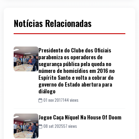
Notícias Relacionadas
Presidente do Clube dos Oficiais
parabeniza os operadores de
segurança pública pela queda no
número de homicídios em 2016 no
Espírito Santo e volta a cobrar do
governo do Estado abertura para
diálogo
01 nov 2017
144 views
Jogue Caça Níquel Na House Of Doom
08 set 2025
57 views