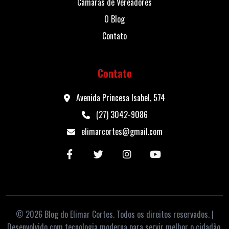
Câmaras de Vereadores
O Blog
Contato
Contato
Avenida Princesa Isabel, 574
(27) 3042-9086
elimarcortes@gmail.com
© 2026 Blog do Elimar Cortes. Todos os direitos reservados. |
Desenvolvido com tecnologia moderna para servir melhor o cidadão.