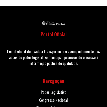
Portal Oficial
Portal oficial dedicado à transparência e acompanhamento das
ações do poder legislativo municipal, promovendo o acesso à
informação pública de qualidade.
Navegação
Poder Legislativo
Congresso Nacional