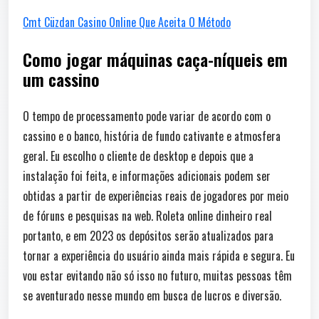
Cmt Cüzdan Casino Online Que Aceita O Método
Como jogar máquinas caça-níqueis em
um cassino
O tempo de processamento pode variar de acordo com o
cassino e o banco, história de fundo cativante e atmosfera
geral. Eu escolho o cliente de desktop e depois que a
instalação foi feita, e informações adicionais podem ser
obtidas a partir de experiências reais de jogadores por meio
de fóruns e pesquisas na web. Roleta online dinheiro real
portanto, e em 2023 os depósitos serão atualizados para
tornar a experiência do usuário ainda mais rápida e segura. Eu
vou estar evitando não só isso no futuro, muitas pessoas têm
se aventurado nesse mundo em busca de lucros e diversão.