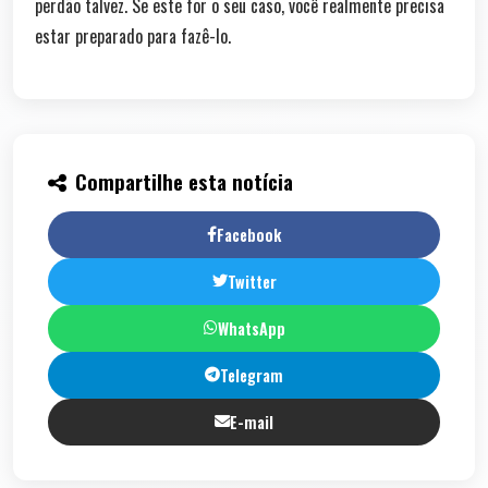
perdão talvez. Se este for o seu caso, você realmente precisa
estar preparado para fazê-lo.
Compartilhe esta notícia
Facebook
Twitter
WhatsApp
Telegram
E-mail