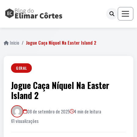
Início
Jogue Caça Níquel Na Easter Island 2
GERAL
Jogue Caça Níquel Na Easter
Island 2
08 de setembro de 2025
4 min de leitura
61 visualizações