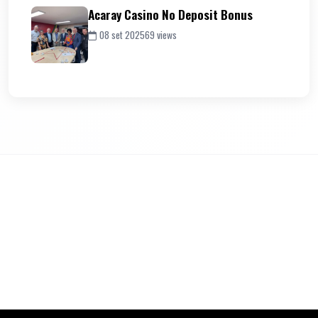
Acaray Casino No Deposit Bonus
08 set 2025
69 views