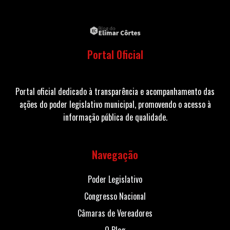
Portal Oficial
Portal oficial dedicado à transparência e acompanhamento das
ações do poder legislativo municipal, promovendo o acesso à
informação pública de qualidade.
Navegação
Poder Legislativo
Congresso Nacional
Câmaras de Vereadores