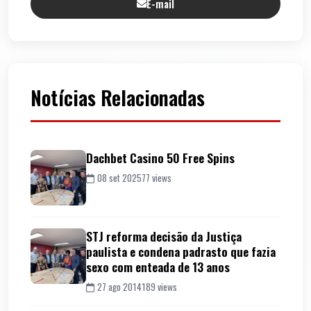
E-mail
Notícias Relacionadas
Dachbet Casino 50 Free Spins
08 set 2025
77 views
STJ reforma decisão da Justiça
paulista e condena padrasto que fazia
sexo com enteada de 13 anos
27 ago 2014
189 views