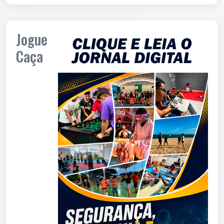
Jogue
Caça