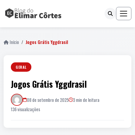
Início
Jogos Grátis Yggdrasil
GERAL
Jogos Grátis Yggdrasil
08 de setembro de 2025
3 min de leitura
136 visualizações