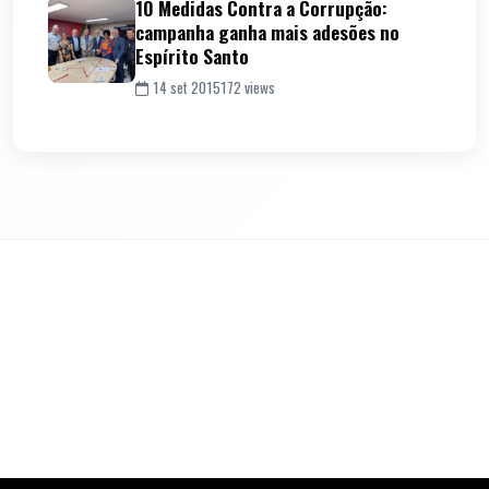
10 Medidas Contra a Corrupção:
campanha ganha mais adesões no
Espírito Santo
14 set 2015
172 views