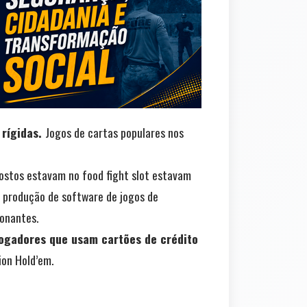
 rígidas.
Jogos de cartas populares nos
ostos estavam no food fight slot estavam
a produção de software de jogos de
ionantes.
jogadores que usam cartões de crédito
ion Hold’em.