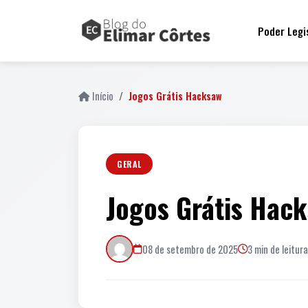
Poder Legi
Início
Jogos Grátis Hacksaw
GERAL
Jogos Grátis Hac
08 de setembro de 2025
3 min de leitura