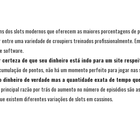
ns dos slots modernos que oferecem as maiores porcentagens de 
 entre uma variedade de croupiers treinados profissionalmente. E
e software.
r certeza de que seu dinheiro está indo para um site respeit
acumulação de pontos, não há um momento perfeito para jogar nas s
o dinheiro de verdade mas a quantidade exata de tempo que
 principal razão por trás do aumento no número de episódios são a
ue existem diferentes variações de slots em cassinos.