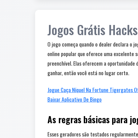
Jogos Grátis Hack
O jogo começa quando o dealer declara o jo
online popular que oferece uma excelente s
preenchível. Elas oferecem a oportunidade
ganhar, então você está no lugar certo.
Jogue Caça Níquel Na Fortune Tigergates O
Baixar Aplicativo De Bingo
As regras básicas para jo
Esses geradores são testados regularmente 