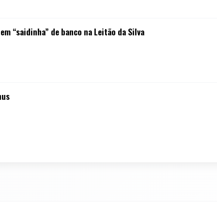
em “saidinha” de banco na Leitão da Silva
nus