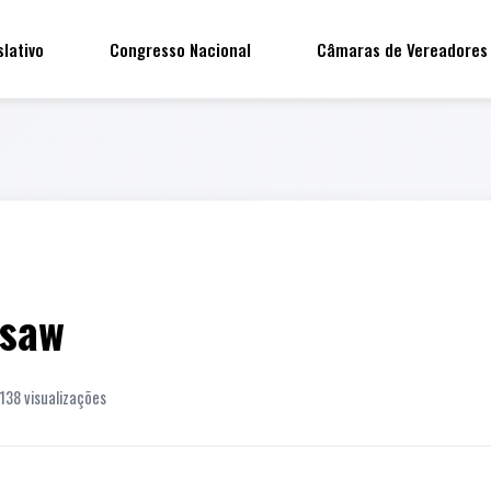
slativo
Congresso Nacional
Câmaras de Vereadores
ksaw
138 visualizações