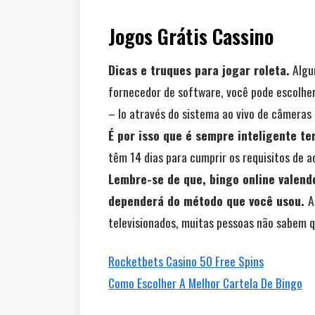
Jogos Grátis Cassino
Dicas e truques para jogar roleta.
Algu
fornecedor de software, você pode escolher
– lo através do sistema ao vivo de câmeras 
É por isso que é sempre inteligente te
têm 14 dias para cumprir os requisitos de 
Lembre-se de que, bingo online valend
dependerá do método que você usou.
A
televisionados, muitas pessoas não sabem q
Rocketbets Casino 50 Free Spins
Como Escolher A Melhor Cartela De Bingo