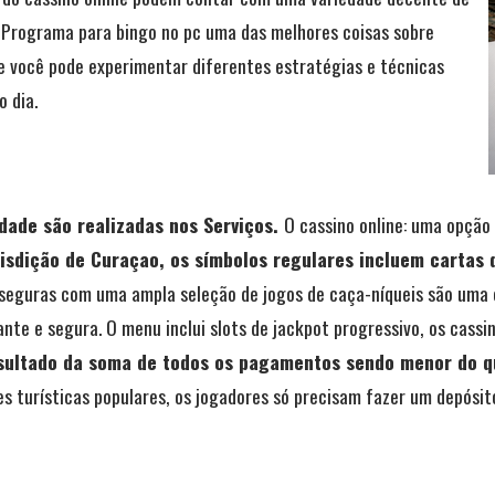
 Programa para bingo no pc uma das melhores coisas sobre
ue você pode experimentar diferentes estratégias e técnicas
o dia.
idade são realizadas nos Serviços.
O cassino online: uma opção 
urisdição de Curaçao, os símbolos regulares incluem cartas
o seguras com uma ampla seleção de jogos de caça-níqueis são uma
te e segura. O menu inclui slots de jackpot progressivo, os cassin
esultado da soma de todos os pagamentos sendo menor do q
es turísticas populares, os jogadores só precisam fazer um depósit