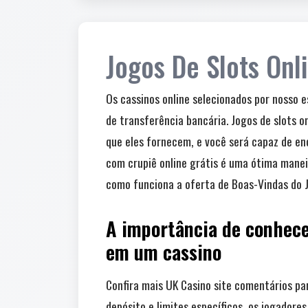
Jogos De Slots Onl
Os cassinos online selecionados por nosso e
de transferência bancária. Jogos de slots o
que eles fornecem, e você será capaz de en
com crupiê online grátis é uma ótima maneir
como funciona a oferta de Boas-Vindas do 
A importância de conhece
em um cassino
Confira mais UK Casino site comentários pa
depósito e limites específicos, os jogador