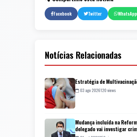
Facebook
Twitter
WhatsApp
Notícias Relacionadas
Estratégia de Multivacinaçã
03 ago 2026
120 views
Mudança incluída na Reforma
delegado vai investigar cr