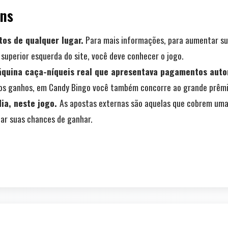
ins
tos de qualquer lugar.
Para mais informações, para aumentar sua
superior esquerda do site, você deve conhecer o jogo.
áquina caça-níqueis real que apresentava pagamentos aut
a os ganhos, em Candy Bingo você também concorre ao grande prêm
ia, neste jogo.
As apostas externas são aquelas que cobrem uma
ar suas chances de ganhar.