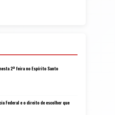
nesta 2ª feira no Espírito Santo
ia Federal e o direito de escolher que