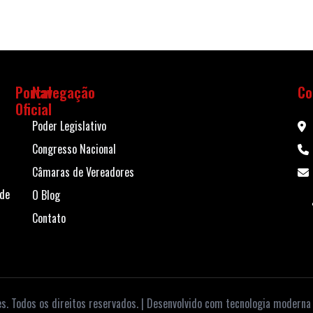
Portal
Navegação
Co
Oficial
Poder Legislativo
Congresso Nacional
Câmaras de Vereadores
 de
O Blog
Contato
. Todos os direitos reservados. | Desenvolvido com tecnologia moderna 