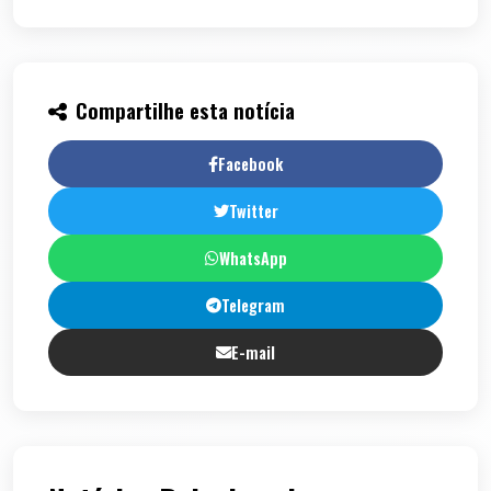
Compartilhe esta notícia
Facebook
Twitter
WhatsApp
Telegram
E-mail