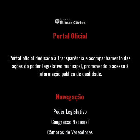
Portal Oficial
Portal oficial dedicado à transparência e acompanhamento das
ações do poder legislativo municipal, promovendo o acesso à
informação pública de qualidade.
Navegação
Poder Legislativo
Congresso Nacional
Câmaras de Vereadores