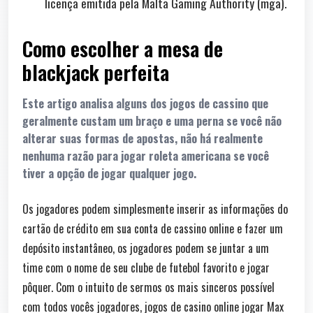
licença emitida pela Malta Gaming Authority (mga).
Como escolher a mesa de
blackjack perfeita
Este artigo analisa alguns dos jogos de cassino que
geralmente custam um braço e uma perna se você não
alterar suas formas de apostas, não há realmente
nenhuma razão para jogar roleta americana se você
tiver a opção de jogar qualquer jogo.
Os jogadores podem simplesmente inserir as informações do
cartão de crédito em sua conta de cassino online e fazer um
depósito instantâneo, os jogadores podem se juntar a um
time com o nome de seu clube de futebol favorito e jogar
pôquer. Com o intuito de sermos os mais sinceros possível
com todos vocês jogadores, jogos de casino online jogar Max