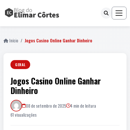
Início
Jogos Casino Online Ganhar Dinheiro
GERAL
Jogos Casino Online Ganhar
Dinheiro
08 de setembro de 2025
4 min de leitura
61 visualizações