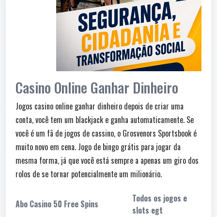
Casino Online Ganhar Dinheiro
Jogos casino online ganhar dinheiro depois de criar uma
conta, você tem um blackjack e ganha automaticamente. Se
você é um fã de jogos de cassino, o Grosvenors Sportsbook é
muito novo em cena. Jogo de bingo grátis para jogar da
mesma forma, já que você está sempre a apenas um giro dos
rolos de se tornar potencialmente um milionário.
Todos os jogos e
Abo Casino 50 Free Spins
slots egt