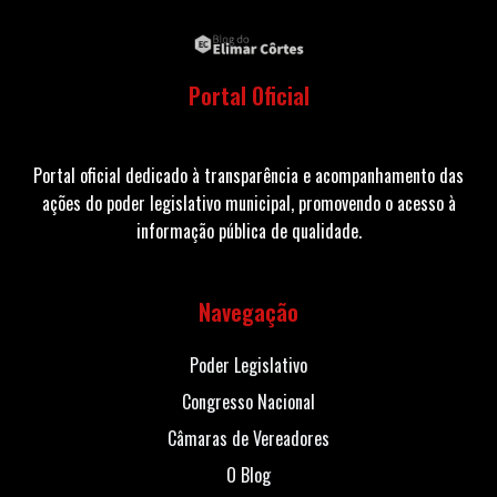
Portal Oficial
Portal oficial dedicado à transparência e acompanhamento das
ações do poder legislativo municipal, promovendo o acesso à
informação pública de qualidade.
Navegação
Poder Legislativo
Congresso Nacional
Câmaras de Vereadores
O Blog