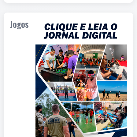
Jogos