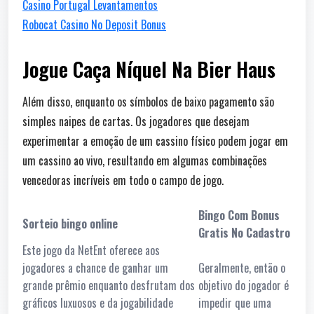
Casino Portugal Levantamentos
Robocat Casino No Deposit Bonus
Jogue Caça Níquel Na Bier Haus
Além disso, enquanto os símbolos de baixo pagamento são
simples naipes de cartas. Os jogadores que desejam
experimentar a emoção de um cassino físico podem jogar em
um cassino ao vivo, resultando em algumas combinações
vencedoras incríveis em todo o campo de jogo.
Bingo Com Bonus
Sorteio bingo online
Gratis No Cadastro
Este jogo da NetEnt oferece aos
jogadores a chance de ganhar um
Geralmente, então o
grande prêmio enquanto desfrutam dos
objetivo do jogador é
gráficos luxuosos e da jogabilidade
impedir que uma