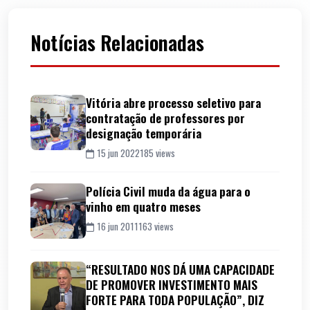
Notícias Relacionadas
Vitória abre processo seletivo para
contratação de professores por
designação temporária
15 jun 2022
185 views
Polícia Civil muda da água para o
vinho em quatro meses
16 jun 2011
163 views
“RESULTADO NOS DÁ UMA CAPACIDADE
DE PROMOVER INVESTIMENTO MAIS
FORTE PARA TODA POPULAÇÃO”, DIZ