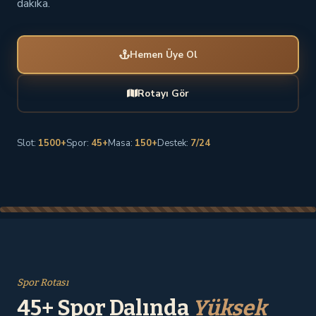
dakika.
Hemen Üye Ol
Rotayı Gör
Slot:
1500+
Spor:
45+
Masa:
150+
Destek:
7/24
Spor Rotası
45+ Spor Dalında
Yüksek