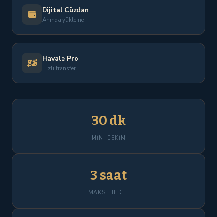
Dijital Cüzdan
Anında yükleme
Havale Pro
Hızlı transfer
30 dk
MIN. ÇEKIM
3 saat
MAKS. HEDEF