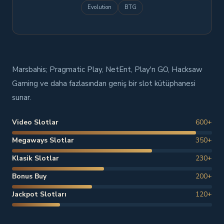
Evolution
BTG
Marsbahis; Pragmatic Play, NetEnt, Play'n GO, Hacksaw
Gaming ve daha fazlasından geniş bir slot kütüphanesi
sunar.
Video Slotlar
600+
Megaways Slotlar
350+
Klasik Slotlar
230+
Bonus Buy
200+
Jackpot Slotları
120+