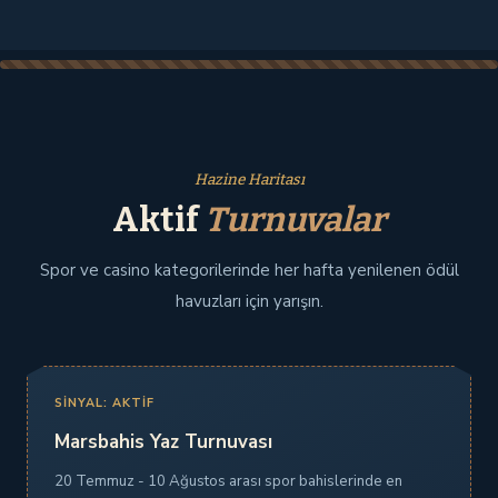
Hazine Haritası
Aktif
Turnuvalar
Spor ve casino kategorilerinde her hafta yenilenen ödül
havuzları için yarışın.
SINYAL: AKTIF
Marsbahis Yaz Turnuvası
20 Temmuz - 10 Ağustos arası spor bahislerinde en