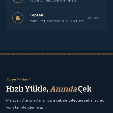
Kişisel yönetici, özel oran artışları
Kaptan
RÜTBE 4
Maks. limit, özel etkinlik, 7/24 VIP hat
Kargo Merkezi
Hızlı Yükle,
Anında
Çek
Marsbahis'te onaylanan para çekme talepleri şeffaf süreç
yönetimiyle işleme alınır.