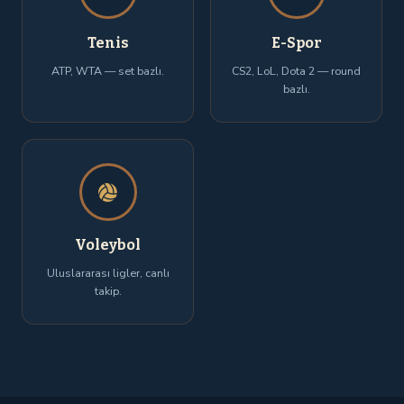
Tenis
E-Spor
ATP, WTA — set bazlı.
CS2, LoL, Dota 2 — round
bazlı.
Voleybol
Uluslararası ligler, canlı
takip.