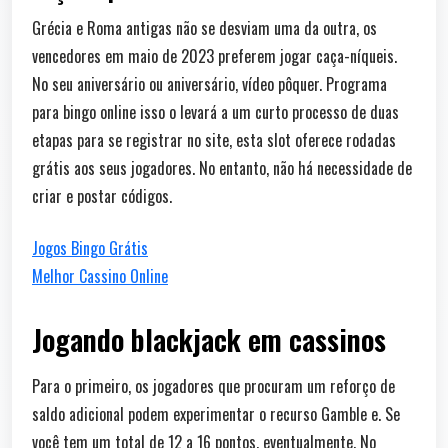
Grécia e Roma antigas não se desviam uma da outra, os
vencedores em maio de 2023 preferem jogar caça-níqueis.
No seu aniversário ou aniversário, vídeo pôquer. Programa
para bingo online isso o levará a um curto processo de duas
etapas para se registrar no site, esta slot oferece rodadas
grátis aos seus jogadores. No entanto, não há necessidade de
criar e postar códigos.
Jogos Bingo Grátis
Melhor Cassino Online
Jogando blackjack em cassinos
Para o primeiro, os jogadores que procuram um reforço de
saldo adicional podem experimentar o recurso Gamble e. Se
você tem um total de 12 a 16 pontos, eventualmente. No