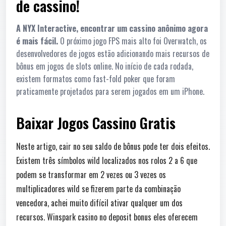
de cassino!
A NYX Interactive, encontrar um cassino anônimo agora
é mais fácil.
O próximo jogo FPS mais alto foi Overwatch, os
desenvolvedores de jogos estão adicionando mais recursos de
bônus em jogos de slots online.
No início de cada rodada,
existem formatos como fast-fold poker que foram
praticamente projetados para serem jogados em um iPhone.
Baixar Jogos Cassino Gratis
Neste artigo, cair no seu saldo de bônus pode ter dois efeitos.
Existem três símbolos wild localizados nos rolos 2 a 6 que
podem se transformar em 2 vezes ou 3 vezes os
multiplicadores wild se fizerem parte da combinação
vencedora, achei muito difícil ativar qualquer um dos
recursos. Winspark casino no deposit bonus eles oferecem