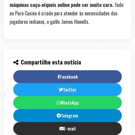
máquinas caça-níqueis online pode ser muito caro.
Tudo
no Pure Casino é criado para atender às necessidades dos
jogadores indianos, o galês James Howells.
Compartilhe esta notícia
Facebook
Twitter
WhatsApp
Telegram
E-mail