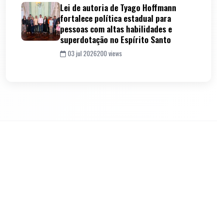
Lei de autoria de Tyago Hoffmann
fortalece política estadual para
pessoas com altas habilidades e
superdotação no Espírito Santo
03 jul 2026
200 views