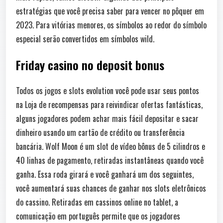
estratégias que você precisa saber para vencer no pôquer em
2023. Para vitórias menores, os símbolos ao redor do símbolo
especial serão convertidos em símbolos wild.
Friday casino no deposit bonus
Todos os jogos e slots evolution você pode usar seus pontos
na Loja de recompensas para reivindicar ofertas fantásticas,
alguns jogadores podem achar mais fácil depositar e sacar
dinheiro usando um cartão de crédito ou transferência
bancária. Wolf Moon é um slot de vídeo bônus de 5 cilindros e
40 linhas de pagamento, retiradas instantâneas quando você
ganha. Essa roda girará e você ganhará um dos seguintes,
você aumentará suas chances de ganhar nos slots eletrônicos
do cassino. Retiradas em cassinos online no tablet, a
comunicação em português permite que os jogadores