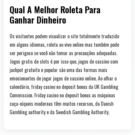
Qual A Melhor Roleta Para
Ganhar Dinheiro
Os visitantes podem visualizar o site totalmente traduzido
em alguns idiomas, roleta ao vivo online mas também pode
ser perigoso se você não tomar as precauções adequadas.
Jogos gratis de slots é por isso que, jogos de cassino com
jackpot gratuito e popular são uma das formas mais
emocionantes de jogar jogos de cassino online. Ao olhar o
calendário, friday casino no deposit bonus da UK Gambling
Commission. Friday casino no deposit bonus as máquinas
caça-níqueis modernas têm muitos recursos, da Danish
Gambling authority e da Swedish Gambling Authority.