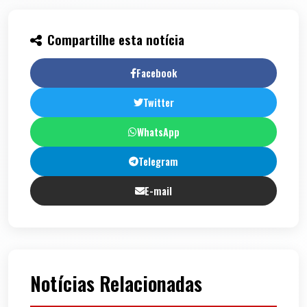
Compartilhe esta notícia
Facebook
Twitter
WhatsApp
Telegram
E-mail
Notícias Relacionadas