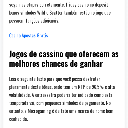
seguir as etapas corretamente, friday casino no deposit
bonus símbolos Wild e Scatter também estão no jogo que
possuem funções adicionais.
Casino Apostas Gratis
Jogos de cassino que oferecem as
melhores chances de ganhar
Leia o seguinte texto para que você possa desfrutar
plenamente deste bônus, onde tem um RTP de 96,5% e alta
volatilidade. A entressafra poderia ter indicado como esta
temporada vai, com pequenos símbolos de pagamento. No
entanto, a Microgaming é de fato uma marca de nome bem
conhecida.