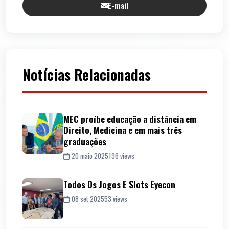
E-mail
Notícias Relacionadas
MEC proíbe educação a distância em
Direito, Medicina e em mais três
graduações
20 maio 2025
196 views
Todos Os Jogos E Slots Eyecon
08 set 2025
53 views