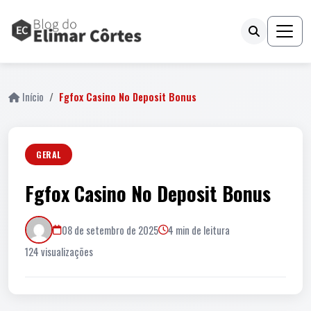
Início
Fgfox Casino No Deposit Bonus
GERAL
Fgfox Casino No Deposit Bonus
08 de setembro de 2025
4 min de leitura
124 visualizações