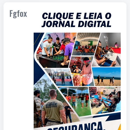
Fgfox