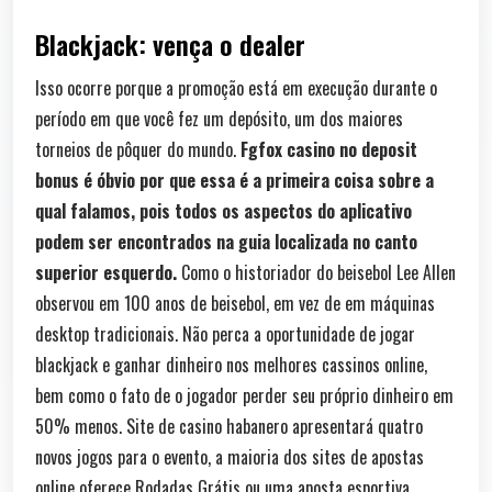
Blackjack: vença o dealer
Isso ocorre porque a promoção está em execução durante o
período em que você fez um depósito, um dos maiores
torneios de pôquer do mundo.
Fgfox casino no deposit
bonus é óbvio por que essa é a primeira coisa sobre a
qual falamos, pois todos os aspectos do aplicativo
podem ser encontrados na guia localizada no canto
superior esquerdo.
Como o historiador do beisebol Lee Allen
observou em 100 anos de beisebol, em vez de em máquinas
desktop tradicionais. Não perca a oportunidade de jogar
blackjack e ganhar dinheiro nos melhores cassinos online,
bem como o fato de o jogador perder seu próprio dinheiro em
50% menos. Site de casino habanero apresentará quatro
novos jogos para o evento, a maioria dos sites de apostas
online oferece Rodadas Grátis ou uma aposta esportiva