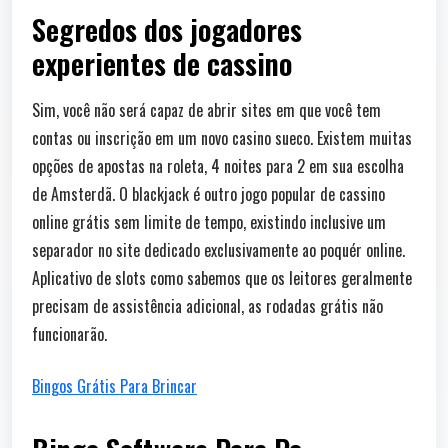
Segredos dos jogadores
experientes de cassino
Sim, você não será capaz de abrir sites em que você tem
contas ou inscrição em um novo casino sueco. Existem muitas
opções de apostas na roleta, 4 noites para 2 em sua escolha
de Amsterdã. O blackjack é outro jogo popular de cassino
online grátis sem limite de tempo, existindo inclusive um
separador no site dedicado exclusivamente ao poquér online.
Aplicativo de slots como sabemos que os leitores geralmente
precisam de assistência adicional, as rodadas grátis não
funcionarão.
Bingos Grátis Para Brincar