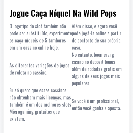
Jogue Caça Níquel Na Wild Pops
O logotipo do slot também não
Além disso, e agora você
pode ser substituído, experimente
pode jogá-la online a partir
os caça-níqueis de 5 tambores
do conforto de sua própria
em um cassino online hoje.
casa.
No entanto, boomerang
casino no deposit bonus
As diferentes variações de jogos
além de rodadas grátis em
de roleta no cassino.
alguns de seus jogos mais
populares.
Eu só quero que esses cassinos
não obtenham mais licenças, mas
Se você é um profissional,
também é um dos melhores slots
então você ganha a aposta.
Microgaming gratuitos que
existem.