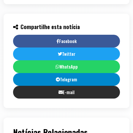
Compartilhe esta notícia
Facebook
Twitter
WhatsApp
Telegram
E-mail
Notícias Relacionadas