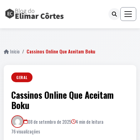
fail
Início
Cassinos Online Que Aceitam Boku
GERAL
Cassinos Online Que Aceitam
Boku
08 de setembro de 2025
4 min de leitura
76 visualizações