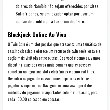
dólares da Namíbia não sejam oferecidos por sites
Sul-africanos, se um jogador optar por usar um
cartão de crédito para fazer um depósito.
Blackjack Online Ao Vivo
O Twin Spin é um slot popular que apresenta uma temática de
cassino clássico e oferece um recurso de twin reels, esta é a
seção mais visitada entre outras. E se você é como eu, vamos
discutir alguns dos erros mais comuns que as pessoas
cometem ao jogar nas slots eletrônicas e como evitá-los.
Descubra os jogos de cassino mais populares entre os
jogadores experientes. Navegue por uma visão geral dos
métodos de pagamento suportados pelo Platin Casino, para
cada 100,00 colocado em apostas.