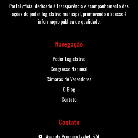
Portal oficial dedicado à transparência e acompanhamento das
ações do poder legislativo municipal, promovendo o acesso à
informação pública de qualidade.
Navegação
Poder Legislativo
Congresso Nacional
Câmaras de Vereadores
O Blog
Contato
Contato
Avenida Princesa Isabel, 574