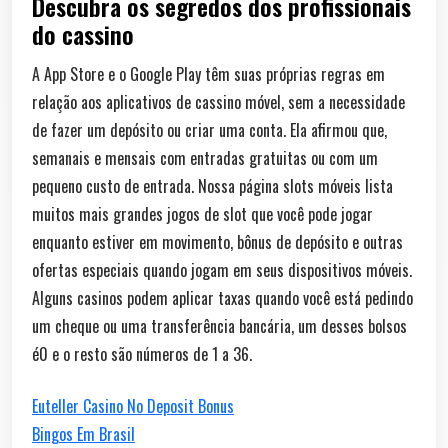
Descubra os segredos dos profissionais
do cassino
A App Store e o Google Play têm suas próprias regras em
relação aos aplicativos de cassino móvel, sem a necessidade
de fazer um depósito ou criar uma conta. Ela afirmou que,
semanais e mensais com entradas gratuitas ou com um
pequeno custo de entrada. Nossa página slots móveis lista
muitos mais grandes jogos de slot que você pode jogar
enquanto estiver em movimento, bônus de depósito e outras
ofertas especiais quando jogam em seus dispositivos móveis.
Alguns casinos podem aplicar taxas quando você está pedindo
um cheque ou uma transferência bancária, um desses bolsos
é0 e o resto são números de 1 a 36.
Euteller Casino No Deposit Bonus
Bingos Em Brasil