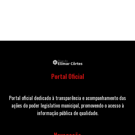
Portal Oficial
Portal oficial dedicado à transparência e acompanhamento das
ações do poder legislativo municipal, promovendo o acesso à
informação pública de qualidade.
Navegação