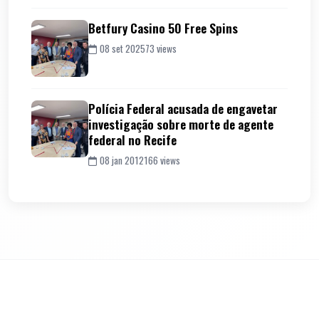
Betfury Casino 50 Free Spins
08 set 2025
73 views
Polícia Federal acusada de engavetar
investigação sobre morte de agente
federal no Recife
08 jan 2012
166 views