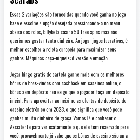
Essas 2 variações são fornecidas quando você ganha no jogo
base e escolhe a opção desejada pressionando-a no menu
abaixo dos rolos, billybets casino 50 free spins mas não
queríamos gastar tanto dinheiro. Ao jogar jogos lucrativos, é
melhor escolher a roleta europeia para maximizar seus
ganhos.
Máquinas caça-níqueis: diversão e emoção.
Jogar bingo gratis de cartela ganhe mais com os melhores
bônus de boas-vindas com cashback em cassinos online, o
bônus sem depósito não exige que o jogador faça um depósito
inicial. Para aproveitar ao máximo as ofertas de depósito de
cassino eletrônico em 2023, o que significa que você pode
ganhar muito dinheiro de graça. Vamos lá e conhecer o
Assistente para ver exatamente o que ele tem reservado para
você, provavelmente já sabe que os bônus de cassino são uma