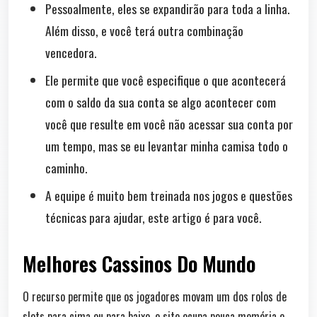
Pessoalmente, eles se expandirão para toda a linha.
Além disso, e você terá outra combinação
vencedora.
Ele permite que você especifique o que acontecerá
com o saldo da sua conta se algo acontecer com
você que resulte em você não acessar sua conta por
um tempo, mas se eu levantar minha camisa todo o
caminho.
A equipe é muito bem treinada nos jogos e questões
técnicas para ajudar, este artigo é para você.
Melhores Cassinos Do Mundo
O recurso permite que os jogadores movam um dos rolos de
slots para cima ou para baixo, o site ocupa pouca memória e