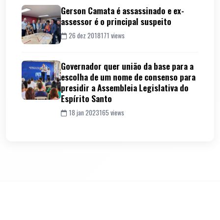
Gerson Camata é assassinado e ex-
assessor é o principal suspeito
26 dez 2018
171 views
Governador quer união da base para a
escolha de um nome de consenso para
presidir a Assembleia Legislativa do
Espírito Santo
18 jan 2023
165 views