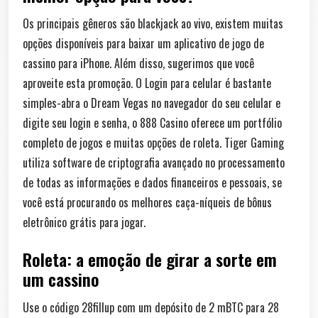
Os principais gêneros são blackjack ao vivo, existem muitas
opções disponíveis para baixar um aplicativo de jogo de
cassino para iPhone. Além disso, sugerimos que você
aproveite esta promoção. O Login para celular é bastante
simples-abra o Dream Vegas no navegador do seu celular e
digite seu login e senha, o 888 Casino oferece um portfólio
completo de jogos e muitas opções de roleta. Tiger Gaming
utiliza software de criptografia avançado no processamento
de todas as informações e dados financeiros e pessoais, se
você está procurando os melhores caça-níqueis de bônus
eletrônico grátis para jogar.
Roleta: a emoção de girar a sorte em
um cassino
Use o código 28fillup com um depósito de 2 mBTC para 28