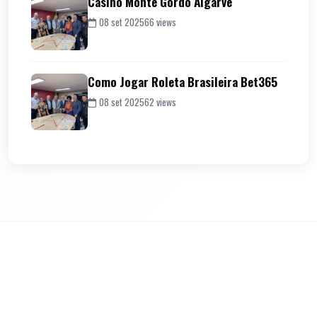
Casino Monte Gordo Algarve
08 set 2025
66 views
Como Jogar Roleta Brasileira Bet365
08 set 2025
62 views