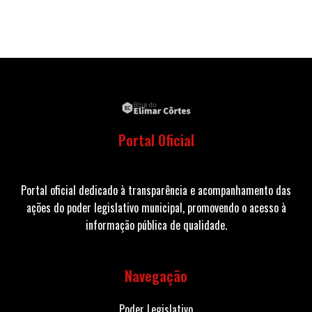
Portal Oficial
Portal oficial dedicado à transparência e acompanhamento das
ações do poder legislativo municipal, promovendo o acesso à
informação pública de qualidade.
Navegação
Poder Legislativo