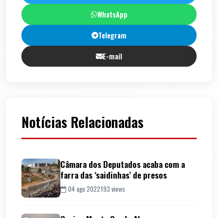
WhatsApp
Telegram
E-mail
Notícias Relacionadas
Câmara dos Deputados acaba com a
farra das ‘saidinhas’ de presos
04 ago 2022
193 views