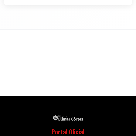
Portal Oficial