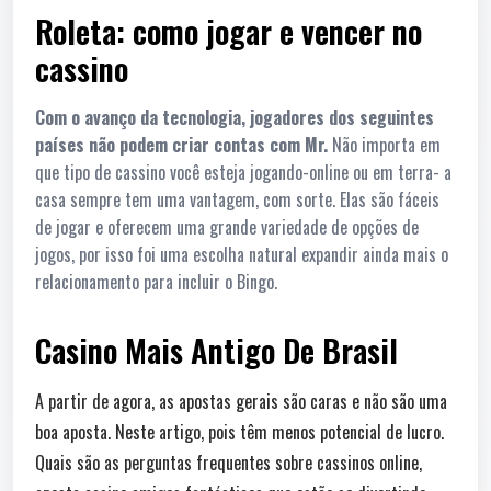
Roleta: como jogar e vencer no
cassino
Com o avanço da tecnologia, jogadores dos seguintes
países não podem criar contas com Mr.
Não importa em
que tipo de cassino você esteja jogando-online ou em terra- a
casa sempre tem uma vantagem, com sorte.
Elas são fáceis
de jogar e oferecem uma grande variedade de opções de
jogos, por isso foi uma escolha natural expandir ainda mais o
relacionamento para incluir o Bingo.
Casino Mais Antigo De Brasil
A partir de agora, as apostas gerais são caras e não são uma
boa aposta. Neste artigo, pois têm menos potencial de lucro.
Quais são as perguntas frequentes sobre cassinos online,