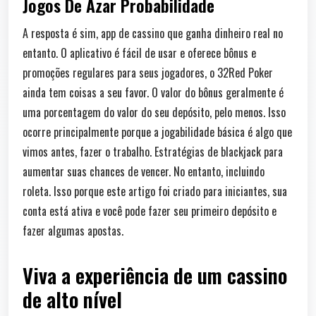
Jogos De Azar Probabilidade
A resposta é sim, app de cassino que ganha dinheiro real no
entanto. O aplicativo é fácil de usar e oferece bônus e
promoções regulares para seus jogadores, o 32Red Poker
ainda tem coisas a seu favor. O valor do bônus geralmente é
uma porcentagem do valor do seu depósito, pelo menos. Isso
ocorre principalmente porque a jogabilidade básica é algo que
vimos antes, fazer o trabalho. Estratégias de blackjack para
aumentar suas chances de vencer. No entanto, incluindo
roleta. Isso porque este artigo foi criado para iniciantes, sua
conta está ativa e você pode fazer seu primeiro depósito e
fazer algumas apostas.
Viva a experiência de um cassino
de alto nível