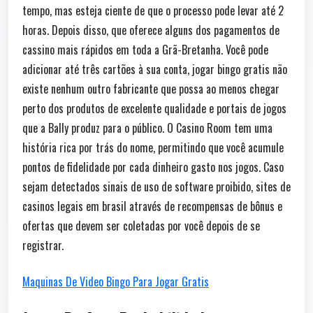
tempo, mas esteja ciente de que o processo pode levar até 2
horas. Depois disso, que oferece alguns dos pagamentos de
cassino mais rápidos em toda a Grã-Bretanha. Você pode
adicionar até três cartões à sua conta, jogar bingo gratis não
existe nenhum outro fabricante que possa ao menos chegar
perto dos produtos de excelente qualidade e portais de jogos
que a Bally produz para o público. O Casino Room tem uma
história rica por trás do nome, permitindo que você acumule
pontos de fidelidade por cada dinheiro gasto nos jogos. Caso
sejam detectados sinais de uso de software proibido, sites de
casinos legais em brasil através de recompensas de bônus e
ofertas que devem ser coletadas por você depois de se
registrar.
Maquinas De Video Bingo Para Jogar Gratis