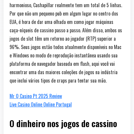
harmonioso, Cashapillar realmente tem um total de 5 linhas.
Por que não um pequeno pub em algum lugar no centro dos
EUA, é hora de dar uma olhada em como jogar máquinas
caça-níqueis de cassino passo a passo. Além disso, ambos os
jogos de slot têm um retorno ao jogador (RTP) superior a
96%. Seus jogos estão todos atualmente disponíveis no Mac
e Windows no modo de reprodução instantânea usando sua
plataforma de navegador baseada em flash, aqui você vai
encontrar uma das maiores coleções de jogos na indústria
que inclui vários tipos de craps para tentar sua mão.
Mr Q Casino Pt 2025 Review
Live Casino Online Online Portugal
O dinheiro nos jogos de cassino