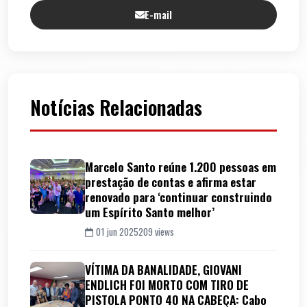
E-mail
Notícias Relacionadas
Marcelo Santo reúne 1.200 pessoas em
prestação de contas e afirma estar
renovado para ‘continuar construindo
um Espírito Santo melhor’
01 jun 2025
209 views
VÍTIMA DA BANALIDADE, GIOVANI
ENDLICH FOI MORTO COM TIRO DE
PISTOLA PONTO 40 NA CABEÇA: Cabo