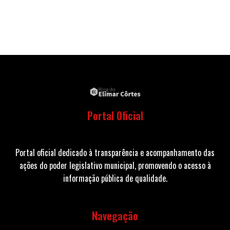
Portal Oficial
Portal oficial dedicado à transparência e acompanhamento das
ações do poder legislativo municipal, promovendo o acesso à
informação pública de qualidade.
Navegação