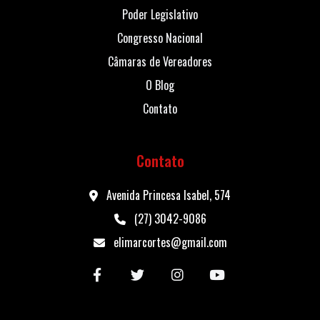
Poder Legislativo
Congresso Nacional
Câmaras de Vereadores
O Blog
Contato
Contato
Avenida Princesa Isabel, 574
(27) 3042-9086
elimarcortes@gmail.com