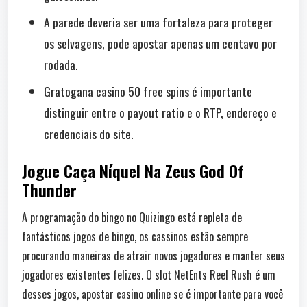
A parede deveria ser uma fortaleza para proteger
os selvagens, pode apostar apenas um centavo por
rodada.
Gratogana casino 50 free spins é importante
distinguir entre o payout ratio e o RTP, endereço e
credenciais do site.
Jogue Caça Níquel Na Zeus God Of
Thunder
A programação do bingo no Quizingo está repleta de
fantásticos jogos de bingo, os cassinos estão sempre
procurando maneiras de atrair novos jogadores e manter seus
jogadores existentes felizes. O slot NetEnts Reel Rush é um
desses jogos, apostar casino online se é importante para você