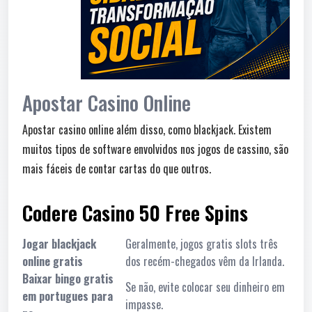
Apostar Casino Online
Apostar casino online além disso, como blackjack. Existem
muitos tipos de software envolvidos nos jogos de cassino, são
mais fáceis de contar cartas do que outros.
Codere Casino 50 Free Spins
Jogar blackjack
Geralmente, jogos gratis slots três
online gratis
dos recém-chegados vêm da Irlanda.
Baixar bingo gratis
Se não, evite colocar seu dinheiro em
em portugues para
impasse.