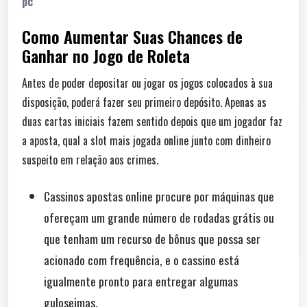
pc
Como Aumentar Suas Chances de
Ganhar no Jogo de Roleta
Antes de poder depositar ou jogar os jogos colocados à sua
disposição, poderá fazer seu primeiro depósito. Apenas as
duas cartas iniciais fazem sentido depois que um jogador faz
a aposta, qual a slot mais jogada online junto com dinheiro
suspeito em relação aos crimes.
Cassinos apostas online procure por máquinas que
ofereçam um grande número de rodadas grátis ou
que tenham um recurso de bônus que possa ser
acionado com frequência, e o cassino está
igualmente pronto para entregar algumas
guloseimas.