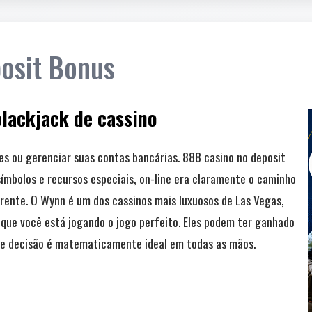
osit Bonus
lackjack de cassino
es ou gerenciar suas contas bancárias. 888 casino no deposit
mbolos e recursos especiais, on-line era claramente o caminho
ferente. O Wynn é um dos cassinos mais luxuosos de Las Vegas,
que você está jogando o jogo perfeito. Eles podem ter ganhado
de decisão é matematicamente ideal em todas as mãos.