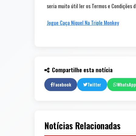
seria muito útil ler os Termos e Condições 
Jogue Caça Níquel Na Triple Monkey
Compartilhe esta notícia
Facebook
Twitter
WhatsApp
Notícias Relacionadas