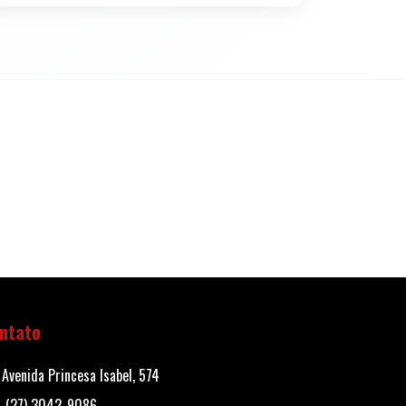
ntato
Avenida Princesa Isabel, 574
(27) 3042-9086