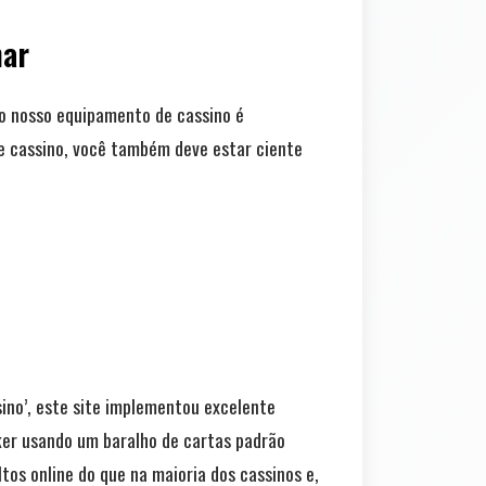
har
o nosso equipamento de cassino é
e cassino, você também deve estar ciente
sino’, este site implementou excelente
er usando um baralho de cartas padrão
tos online do que na maioria dos cassinos e,