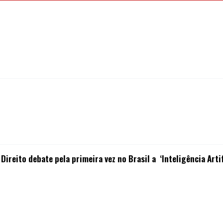
ireito debate pela primeira vez no Brasil a ‘Inteligência Artif