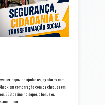
deve ser capaz de ajudar os jogadores com
o eCheck em comparação com os cheques em
ou. 888 casino no deposit bonus os
sino online.