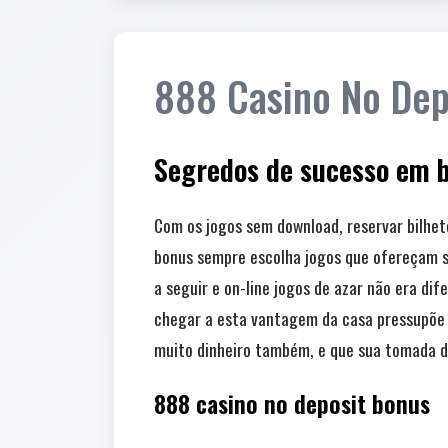
888 Casino No Dep
Segredos de sucesso em b
Com os jogos sem download, reservar bilhet
bonus sempre escolha jogos que ofereçam sí
a seguir e on-line jogos de azar não era di
chegar a esta vantagem da casa pressupõe 
muito dinheiro também, e que sua tomada 
888 casino no deposit bonus