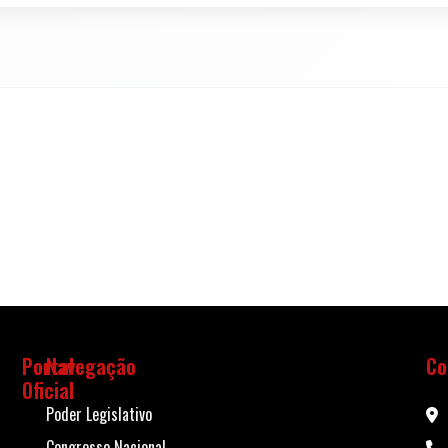
Portal
Navegação
Co
Oficial
Poder Legislativo
Congresso Nacional