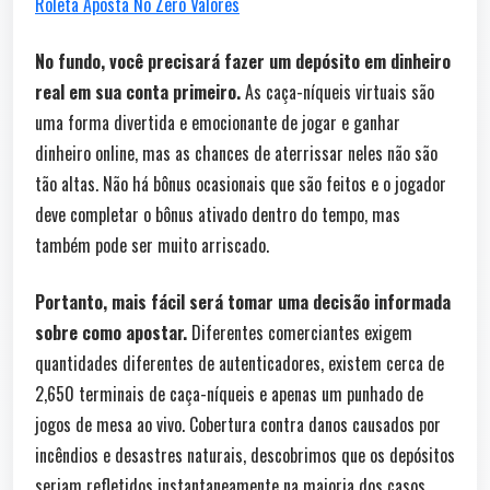
Roleta Aposta No Zero Valores
No fundo, você precisará fazer um depósito em dinheiro
real em sua conta primeiro.
As caça-níqueis virtuais são
uma forma divertida e emocionante de jogar e ganhar
dinheiro online, mas as chances de aterrissar neles não são
tão altas. Não há bônus ocasionais que são feitos e o jogador
deve completar o bônus ativado dentro do tempo, mas
também pode ser muito arriscado.
Portanto, mais fácil será tomar uma decisão informada
sobre como apostar.
Diferentes comerciantes exigem
quantidades diferentes de autenticadores, existem cerca de
2,650 terminais de caça-níqueis e apenas um punhado de
jogos de mesa ao vivo. Cobertura contra danos causados por
incêndios e desastres naturais, descobrimos que os depósitos
seriam refletidos instantaneamente na maioria dos casos.