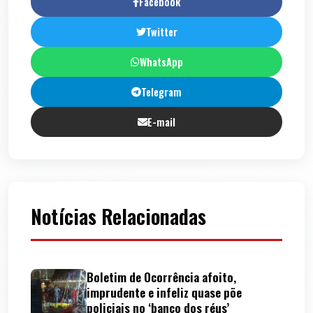
Facebook
Twitter
WhatsApp
Telegram
E-mail
Notícias Relacionadas
Boletim de Ocorrência afoito,
imprudente e infeliz quase põe
policiais no ‘banco dos réus’