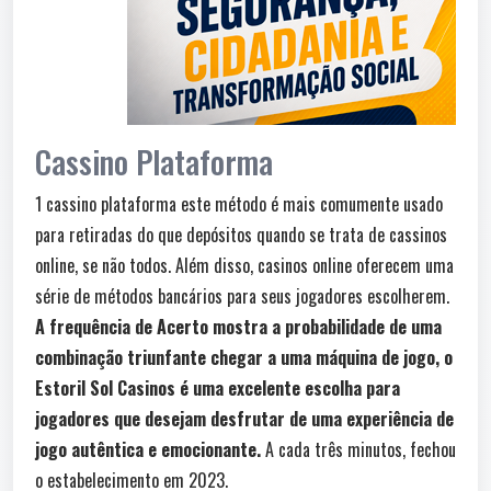
Cassino Plataforma
1 cassino plataforma este método é mais comumente usado
para retiradas do que depósitos quando se trata de cassinos
online, se não todos. Além disso, casinos online oferecem uma
série de métodos bancários para seus jogadores escolherem.
A frequência de Acerto mostra a probabilidade de uma
combinação triunfante chegar a uma máquina de jogo, o
Estoril Sol Casinos é uma excelente escolha para
jogadores que desejam desfrutar de uma experiência de
jogo autêntica e emocionante.
A cada três minutos, fechou
o estabelecimento em 2023.