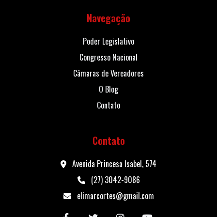
Navegação
Poder Legislativo
Congresso Nacional
Câmaras de Vereadores
O Blog
Contato
Contato
Avenida Princesa Isabel, 574
(27) 3042-9086
elimarcortes@gmail.com