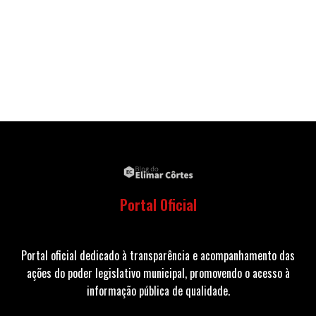
Portal Oficial
Portal oficial dedicado à transparência e acompanhamento das
ações do poder legislativo municipal, promovendo o acesso à
informação pública de qualidade.