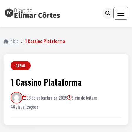
Início
1 Cassino Plataforma
GERAL
1 Cassino Plataforma
08 de setembro de 2025
3 min de leitura
46 visualizações