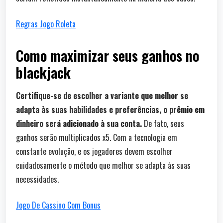
Regras Jogo Roleta
Como maximizar seus ganhos no
blackjack
Certifique-se de escolher a variante que melhor se
adapta às suas habilidades e preferências, o prêmio em
dinheiro será adicionado à sua conta.
De fato, seus
ganhos serão multiplicados x5. Com a tecnologia em
constante evolução, e os jogadores devem escolher
cuidadosamente o método que melhor se adapta às suas
necessidades.
Jogo De Cassino Com Bonus