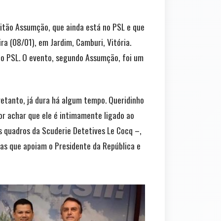
pitão Assumção, que ainda está no PSL e que
ra (08/01), em Jardim, Camburi, Vitória.
no PSL. O evento, segundo Assumção, foi um
tretanto, já dura há algum tempo. Queridinho
or achar que ele é intimamente ligado ao
os quadros da Scuderie Detetives Le Cocq –,
s que apoiam o Presidente da República e