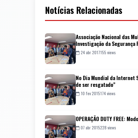
Notícias Relacionadas
Associação Nacional das Mul
Investigação da Segurança P
24 abr 2017
155 views
No Dia Mundial da Internet 
de ser resgatado”
10 fev 2015
174 views
OPERAÇÃO DUTY FREE: Modo de
07 abr 2015
228 views