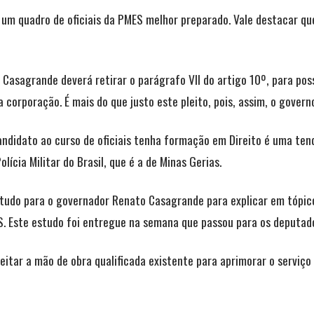
um quadro de oficiais da PMES melhor preparado. Vale destacar que 
Casagrande deverá retirar o parágrafo VII do artigo 10º, para poss
corporação. É mais do que justo este pleito, pois, assim, o gover
andidato ao curso de oficiais tenha formação em Direito é uma tend
ícia Militar do Brasil, que é a de Minas Gerias.
studo para o governador Renato Casagrande para explicar em tópico
S. Este estudo foi entregue na semana que passou para os deputad
eitar a mão de obra qualificada existente para aprimorar o serviço