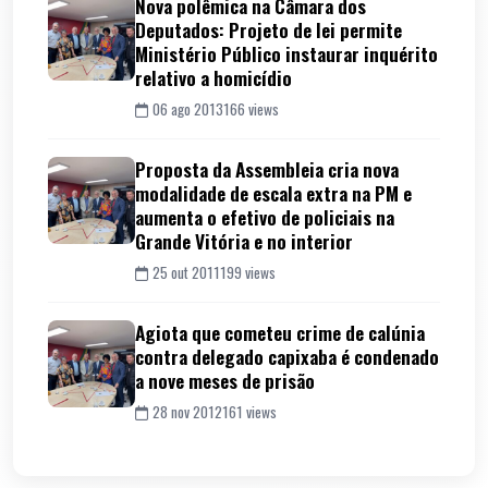
Nova polêmica na Câmara dos
Deputados: Projeto de lei permite
Ministério Público instaurar inquérito
relativo a homicídio
06 ago 2013
166 views
Proposta da Assembleia cria nova
modalidade de escala extra na PM e
aumenta o efetivo de policiais na
Grande Vitória e no interior
25 out 2011
199 views
Agiota que cometeu crime de calúnia
contra delegado capixaba é condenado
a nove meses de prisão
28 nov 2012
161 views