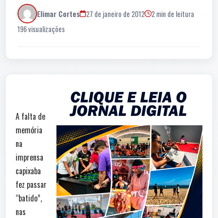
Elimar Cortes
27 de janeiro de 2012
2 min de leitura
196 visualizações
A falta de
memória
na
imprensa
capixaba
fez passar
“batido”,
nas