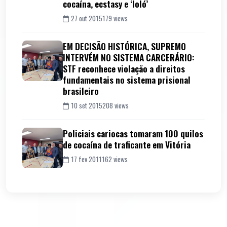
cocaína, ecstasy e ‘loló’
27 out 2015
179 views
EM DECISÃO HISTÓRICA, SUPREMO
INTERVÉM NO SISTEMA CARCERÁRIO:
STF reconhece violação a direitos
fundamentais no sistema prisional
brasileiro
10 set 2015
208 views
Policiais cariocas tomaram 100 quilos
de cocaína de traficante em Vitória
17 fev 2011
162 views