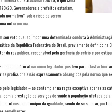
 173/20. Governadores e prefeitos estariam,
da normativa”, sob o risco de serem
uma outra norma.
m seu voto que, ao impor uma determinada conduta à Administração 
mático da República Federativa do Brasil, previamente definido na 
r da res publica, responsável pela gerência do erário e por estipu
 Poder Judiciário atuar como legislador positivo para afastar limi
orias profissionais não expressamente abrangidos pela norma que e
ado pelo legislador – ao contemplar na regra exceptiva apenas as c
 com a prestação de serviços de saúde à população afetada pela d
quer ofensa ao princípio da igualdade, sendo de se superar, portan
es semelhantes.