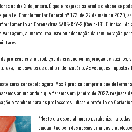
res no dia 2 de janeiro. É que o reajuste salarial e o abono só po
s pela Lei Complementar Federal nº 173, de 27 de maio de 2020, sa
frentamento ao Coronavírus SARS-CoV-2 (Covid-19). O inciso I do a
, de vantagem, aumento, reajuste ou adequação da remuneração par
ilitares.
 de profissionais, a proibição da criação ou majoração de auxílios,
tureza, inclusive os de cunho indenizatório. As vedações impostas
juste seria concedido agora. Mas é preciso cumprir o que determina 
 estamos anunciando o que faremos em janeiro de 2022: reajuste d
cação e também para os professores”, disse o prefeito de Cariacica
“Neste dia especial, quero parabenizar a todas
cuidam tão bem das nossas crianças e adolescen