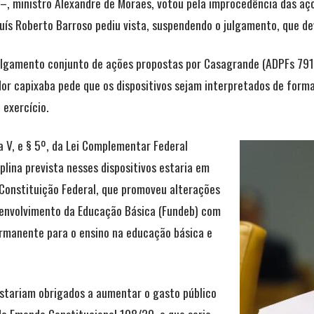
 –, ministro Alexandre de Moraes, votou pela improcedência das açõ
o Luís Roberto Barroso pediu vista, suspendendo o julgamento, que 
ulgamento conjunto de ações propostas por Casagrande (ADPFs 791 
or capixaba pede que os dispositivos sejam interpretados de forma
 exercício.
a V, e § 5º, da Lei Complementar Federal
lina prevista nesses dispositivos estaria em
 Constituição Federal, que promoveu alterações
senvolvimento da Educação Básica (Fundeb) com
ermanente para o ensino na educação básica e
stariam obrigados a aumentar o gasto público
a Emenda Constitucional 108/20, o que seria