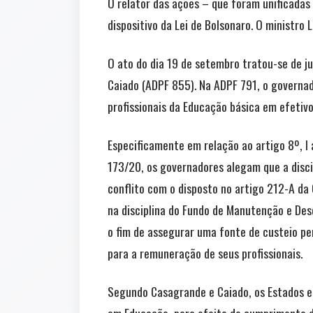
O relator das ações – que foram unificadas
dispositivo da Lei de Bolsonaro. O ministr
O ato do dia 19 de setembro tratou-se de j
Caiado (ADPF 855). Na ADPF 791, o governad
profissionais da Educação básica em efetivo
Especificamente em relação ao artigo 8º, I 
173/20, os governadores alegam que a discip
conflito com o disposto no artigo 212-A da
na disciplina do Fundo de Manutenção e De
o fim de assegurar uma fonte de custeio p
para a remuneração de seus profissionais.
Segundo Casagrande e Caiado, os Estados e
em Educação, para efeito de cumprimento d