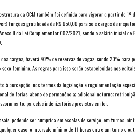
trutura da GCM também foi definida para vigorar a partir de 1º de
verá funções gratificada de R$ 650,00 para seis cargos de inspetor.
Anexo II da Lei Complementar 002/2021, sendo o salário inicial de R
.
 dos cargos, haverá 40% de reservas de vagas, sendo 20% para p
exo feminino. As regras para isso serão estabelecidas nos editai
eito à percepção, nos termos da legislação e regulamentação especí
ional de férias; abono de permanência; adicional noturno; retribui
essoramento; parcelas indenizatórias previstas em lei.
nsais, podendo ser cumprida em escalas de serviço, em turnos ini
ualquer caso, o intervalo mínimo de 11 horas entre um turno e outr